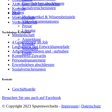
Erwerbsleben abschliessen
Aktivitäten und Jahresberichte
Sozialversicherungen
Komitee
Medien
Blog
Medienartikel & Wissensbeispiele
Mitgliedschaft
Videodokumentationen
Veranstaltungen
Presse
Literatur
Nachdenken & Handeln
Mitgliedschaft
Anmeldung
4 Generationen im Job
Kontakt
Laufbahnen und Entwicklungspfade
Mitglieder
Arbeitsumgebungen und –aufgaben
Login
Kompetenz-Zuwachs
Personalmanagement
Erwerbsleben abschliessen
Sozialversicherungen
Kontakt
Geschäftsstelle
Besuchen Sie uns auch auf Facebook
© Copyright 2023 Spurenwechseln -
Impressum
|
Datenschutz