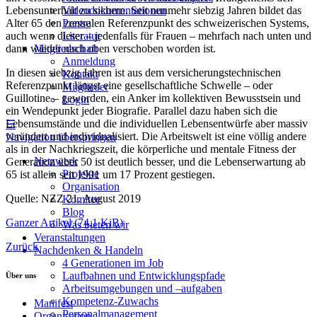
Lebensunterhalt zu sichern. Seit nunmehr siebzig Jahren bildet das
Videodokumentationen
Alter 65 den zentralen Referenzpunkt des schweizerischen Systems,
Presse
auch wenn dieser – jedenfalls für Frauen – mehrfach nach unten und
Literatur
dann wieder nach oben verschoben worden ist.
Mitgliedschaft
Anmeldung
In diesen siebzig Jahren ist aus dem versicherungstechnischen
Kontakt
Referenzpunkt längst eine gesellschaftliche Schwelle – oder
Mitglieder
Guillotine – geworden, ein Anker im kollektiven Bewusstsein und
Login
ein Wendepunkt jeder Biografie. Parallel dazu haben sich die
Lebensumstände und die individuellen Lebensentwürfe aber massiv
☰
verändert und individualisiert. Die Arbeitswelt ist eine völlig andere
Navigation überspringen
als in der Nachkriegszeit, die körperliche und mentale Fitness der
Netzwerk
Generation über 50 ist deutlich besser, und die Lebenserwartung ab
Projekte
65 ist allein seit 1991 um 17 Prozent gestiegen.
Organisation
Quelle: NZZ 21. August 2019
Komitee
Blog
Ganzer Artikel
(74,1 KiB)
Was bieten wir
Veranstaltungen
Zurück
Nachdenken & Handeln
4 Generationen im Job
Laufbahnen und Entwicklungspfade
Über uns
Arbeitsumgebungen und –aufgaben
Kompetenz-Zuwachs
Manifest
Personalmanagement
Organisation