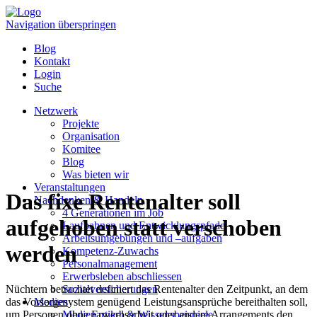
Navigation überspringen
Blog
Kontakt
Login
Suche
Netzwerk
Projekte
Organisation
Komitee
Blog
Was bieten wir
Veranstaltungen
Das fixe Rentenalter soll
Nachdenken & Handeln
4 Generationen im Job
aufgehoben statt verschoben
Laufbahnen und Entwicklungspfade
Arbeitsumgebungen und –aufgaben
werden
Kompetenz-Zuwachs
Personalmanagement
Erwerbsleben abschliessen
Nüchtern betrachtet definiert das Rentenalter den Zeitpunkt, an dem
Sozialversicherungen
das Vorsorgesystem genügend Leistungsansprüche bereithalten soll,
Medien
um Personen ohne Erwerbsarbeit oder andere Arrangements den
Medienartikel & Wissensbeispiele