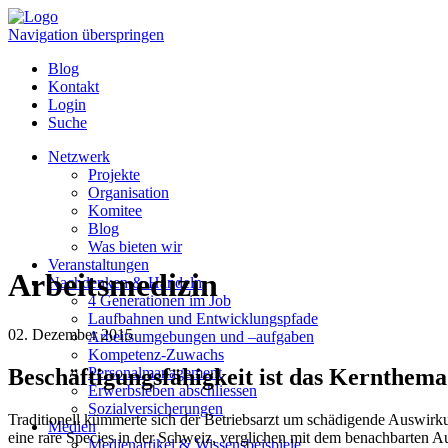
Navigation überspringen
Blog
Kontakt
Login
Suche
Netzwerk
Projekte
Organisation
Komitee
Blog
Was bieten wir
Veranstaltungen
Arbeitsmedizin
Nachdenken & Handeln
4 Generationen im Job
Laufbahnen und Entwicklungspfade
02. Dezember 2015
Arbeitsumgebungen und –aufgaben
Kompetenz-Zuwachs
Beschäftigungsfähigkeit ist das Kernthema
Personalmanagement
Erwerbsleben abschliessen
Sozialversicherungen
Traditionell kümmerte sich der Betriebsarzt um schädigende Auswirk
Medien
eine rare Species in der Schweiz, verglichen mit dem benachbarten Aus
Medienartikel & Wissensbeispiele