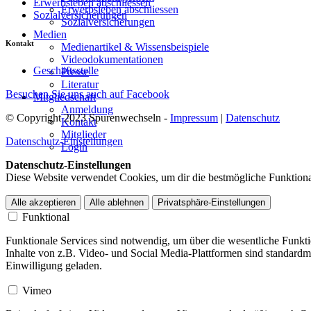
Erwerbsleben abschliessen
Erwerbsleben abschliessen
Sozialversicherungen
Sozialversicherungen
Medien
Kontakt
Medienartikel & Wissensbeispiele
Videodokumentationen
Geschäftsstelle
Presse
Literatur
Besuchen Sie uns auch auf Facebook
Mitgliedschaft
Anmeldung
© Copyright 2023 Spurenwechseln -
Impressum
|
Datenschutz
Kontakt
Mitglieder
Datenschutz-Einstellungen
Login
Datenschutz-Einstellungen
Diese Website verwendet Cookies, um dir die bestmögliche Funktional
Alle akzeptieren
Alle ablehnen
Privatsphäre-Einstellungen
Funktional
Funktionale Services sind notwendig, um über die wesentliche Funktio
Inhalte von z.B. Video- und Social Media-Plattformen sind standard
Einwilligung geladen.
Vimeo