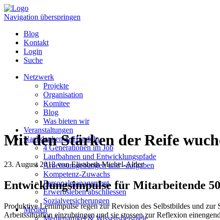
Navigation überspringen
Blog
Kontakt
Login
Suche
Netzwerk
Projekte
Organisation
Komitee
Blog
Was bieten wir
Veranstaltungen
Mit den Stärken der Reife wuch
Nachdenken & Handeln
4 Generationen im Job
Laufbahnen und Entwicklungspfade
23. August 2012
von Elisabeth Michel-Alder
Arbeitsumgebungen und –aufgaben
Kompetenz-Zuwachs
Entwicklungsimpulse für Mitarbeitende 5
Personalmanagement
Erwerbsleben abschliessen
Sozialversicherungen
Produktive Lernimpulse regen zur Revision des Selbstbildes und zur S
Medien
Arbeitssituation einzubringen und sie stossen zur Reflexion einengend
Medienartikel & Wissensbeispiele